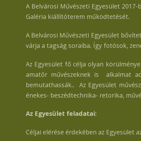
A Belvárosi Művészeti Egyesület 2017-be
Galéria kiállítóterem működtetését.
A Belvárosi Művészeti Egyesület bővíte
várja a tagság soraiba. Így fotósok, zen
Az Egyesület fő célja olyan körülmény
amatőr művészeknek is alkalmat ad a
bemutathassák.. Az Egyesület művésze
énekes- beszédtechnika- retorika, művé
Az Egyesület feladatai:
Céljai elérése érdekében az Egyesület az 