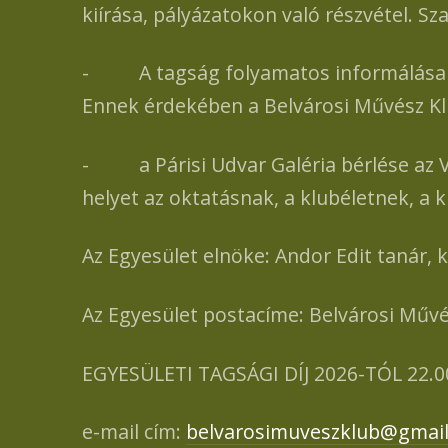
kiírása, pályázatokon való részvétel. 
- A tagság folyamatos informálása a t
Ennek érdekében a Belvárosi Művész Kl
- a Párisi Udvar Galéria bérlése az V. 
helyet az oktatásnak, a klubéletnek, a 
Az Egyesület elnöke: Andor Edit tanár,
Az Egyesület postacíme: Belvárosi Művé
EGYESÜLETI TAGSÁGI DÍJ 2026-TÓL 22.00
e-mail cím:
belvarosimuveszklub@gmai