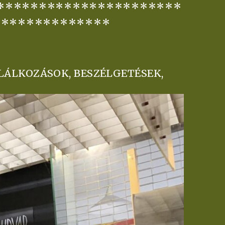
**********************
**************
LÁLKOZÁSOK, BESZÉLGETÉSEK,