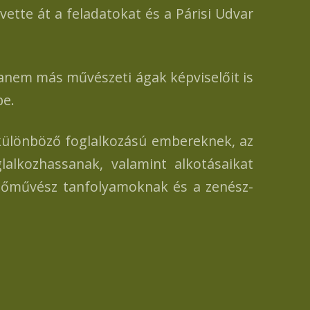
vette át a feladatokat és a Párisi Udvar
hanem más művészeti ágak képviselőit is
be.
 különböző foglalkozású embereknek, az
alkozhassanak, valamint alkotásaikat
pzőművész tanfolyamoknak és a zenész-