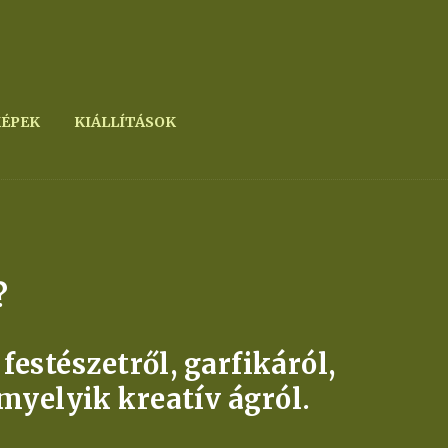
KÉPEK
KIÁLLÍTÁSOK
t?
estészetről, garfikáról,
rmyelyik kreatív ágról.