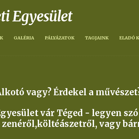
ti Egyesület
K
GALÉRIA
PÁLYÁZATOK
TAGJAINK
ELADÓ 
lkotó vagy? Érdekel a művésze
gyesület vár Téged - legyen szó f
, zenéről,költéászetről, vagy bá