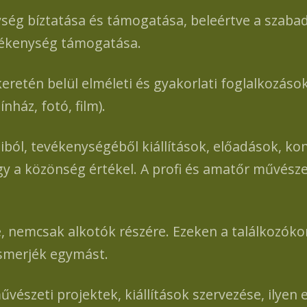
íztatása és támogatása, beleértve a szabadidő
ékenység támogatása.
etén belül elméleti és gyakorlati foglalkozáso
ház, fotó, film).
l, tevékenységéből kiállítások, előadások, kon
agy a közönség értékel. A profi és amatőr művés
emcsak alkotók részére. Ezeken a találkozókon 
smerjék egymást.
szeti projektek, kiállítások szervezése, ilyen 