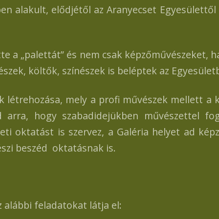
n alakult, elődjétől az Aranyecset Egyesülettől 
tte a „palettát” és nem csak képzőművészeket, 
észek, költők, színészek is beléptek az Egyesület
ek létrehozása, mely a profi művészek mellett a
rra, hogy szabadidejükben művészettel fogl
ti oktatást is szervez, a Galéria helyet ad ké
szi beszéd oktatásnak is.
alábbi feladatokat látja el: