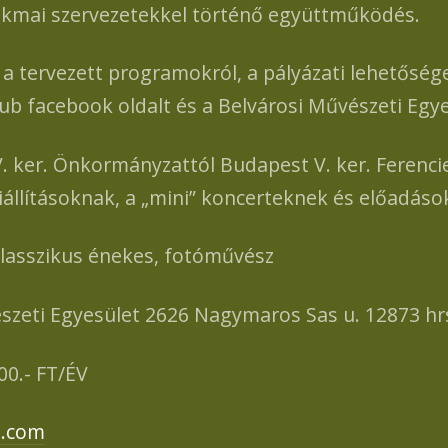
Szakmai szervezetekkel történő együttműködés.
ervezett programokról, a pályázati lehetőségek
ub facebook oldalt és a Belvárosi Művészeti Egy
ker. Önkormányzattól Budapest V. ker. Ferenciek t
kiállításoknak, a „mini” koncerteknek és előadás
 klasszikus énekes, fotóművész
szeti Egyesület 2626 Nagymaros Sas u. 12873 hr
0.- FT/ÉV
l.com