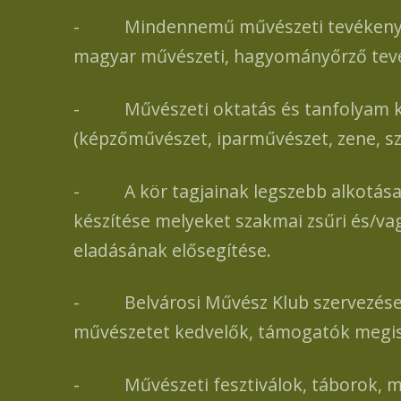
- Mindennemű művészeti tevékenység b
magyar művészeti, hagyományőrző tev
- Művészeti oktatás és tanfolyam ker
(képzőművészet, iparművészet, zene, szín
- A kör tagjainak legszebb alkotásaibó
készítése melyeket szakmai zsűri és/v
eladásának elősegítése.
- Belvárosi Művész Klub szervezése, n
művészetet kedvelők, támogatók megi
- Művészeti fesztiválok, táborok, művé