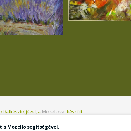
ldalkészítőjével, a
Mozellóval
készült.
 a Mozello segítségével.