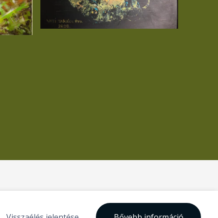
Visszaélés jelentése
Bővebb információ