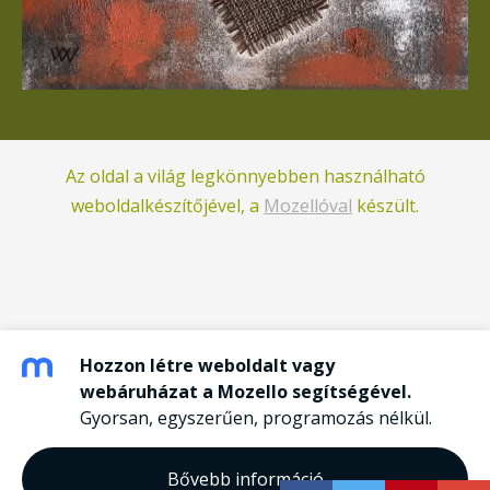
Az oldal a világ legkönnyebben használható
weboldalkészítőjével, a
Mozellóval
készült.
Hozzon létre weboldalt vagy
webáruházat a Mozello segítségével.
Gyorsan, egyszerűen, programozás nélkül.
Bővebb információ